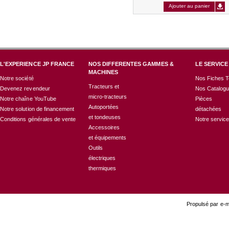
Ajouter au panier
L'EXPERIENCE JP FRANCE
NOS DIFFERENTES GAMMES &
LE SERVICE
MACHINES
Notre société
Nos Fiches T
Tracteurs et
Devenez revendeur
Nos Catalog
micro-tracteurs
Notre chaîne YouTube
Pièces
Autoportées
Notre solution de financement
détachées
et tondeuses
Conditions générales de vente
Notre servic
Accessoires
et équipements
Outils
électriques
thermiques
Propulsé par e-