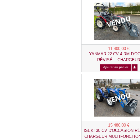
11 400,00 €
YANMAR 22 CV 4 RM D'O
RÉVISÉ + CHARGEU
MULTIFONCTION NEU
Ajouter au panier
15 480,00 €
ISEKI 30 CV D'OCCASION R
CHARGEUR MULTIFONCTIO