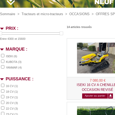
Sommaire
>
Tracteurs et micro-tracteurs
>
OCCASIONS
>
OFFRES SP
14 articles trouvés
PRIX :
Entre 4300 et 15600
MARQUE :
ISEKI
(6)
KUBOTA
(3)
YANMAR
(4)
PUISSANCE :
7 080,00 €
ISEKI 16 CV A CHENILL
16 CV
(1)
OCCASION REVISÉ
18 CV
(1)
Ajouter au panier
19 CV
(1)
20 CV
(3)
22 CV
(3)
23 CV
(1)