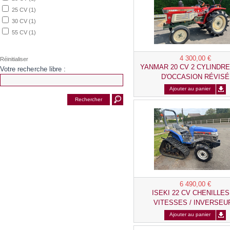
25 CV
(1)
30 CV
(1)
55 CV
(1)
4 300,00 €
YANMAR 20 CV 2 CYLINDR
Votre recherche libre :
D'OCCASION RÉVISÉ
Ajouter au panier
6 490,00 €
ISEKI 22 CV CHENILLES
VITESSES / INVERSEUR
DIRECTION ASSISTEE D'OC
Ajouter au panier