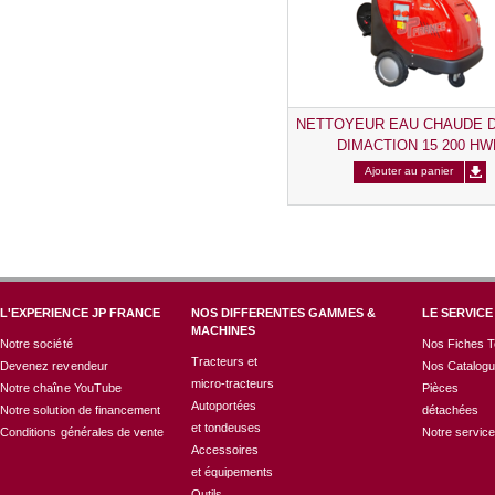
NETTOYEUR EAU CHAUDE 
DIMACTION 15 200 HW
Ajouter au panier
L'EXPERIENCE JP FRANCE
NOS DIFFERENTES GAMMES &
LE SERVICE
MACHINES
Notre société
Nos Fiches T
Tracteurs et
Devenez revendeur
Nos Catalog
micro-tracteurs
Notre chaîne YouTube
Pièces
Autoportées
Notre solution de financement
détachées
et tondeuses
Conditions générales de vente
Notre servic
Accessoires
et équipements
Outils