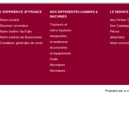
L'EXPERIENCE JP FRANCE
NOS DIFFERENTES GAMMES &
LE SERVICE
MACHINES
Notre société
Nos Fiches T
Tracteurs et
Devenez revendeur
Nos Catalog
micro-tracteurs
Notre chaîne YouTube
Pièces
Autoportées
Notre solution de financement
détachées
et tondeuses
Conditions générales de vente
Notre servic
Accessoires
et équipements
Outils
électriques
thermiques
Propulsé par e-