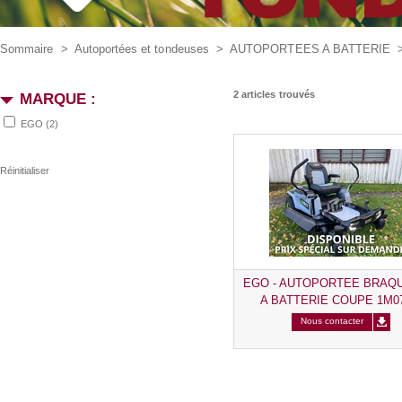
Sommaire
>
Autoportées et tondeuses
>
AUTOPORTEES A BATTERIE
2 articles trouvés
MARQUE :
EGO
(2)
EGO - AUTOPORTEE BRAQ
A BATTERIE COUPE 1M07
ampères extension possibl
Nous contacter
ampères