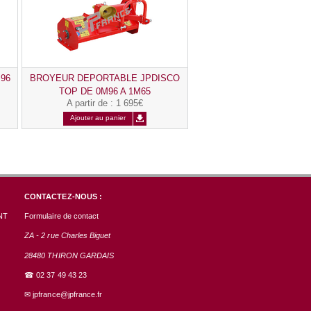
96
BROYEUR DEPORTABLE JPDISCO
TOP DE 0M96 A 1M65
A partir de
:
1 695€
Ajouter au panier
CONTACTEZ-NOUS :
NT
Formulaire de contact
ZA - 2 rue Charles Biguet
28480 THIRON GARDAIS
☎ 02 37 49 43 23
✉
jpfrance@jpfrance.fr