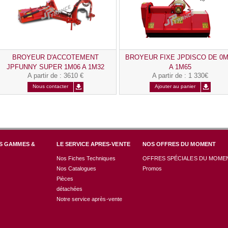
BROYEUR D'ACCOTEMENT
BROYEUR FIXE JPDISCO DE 0M
JPFUNNY SUPER 1M06 A 1M32
A 1M65
A partir de
:
3610 €
A partir de
:
1 330€
JUSQU'A 35CV
Nous contacter
Ajouter au panier
S GAMMES &
LE SERVICE APRES-VENTE
NOS OFFRES DU MOMENT
Nos Fiches Techniques
OFFRES SPÉCIALES DU MOME
Nos Catalogues
Promos
Pièces
détachées
Notre service après-vente