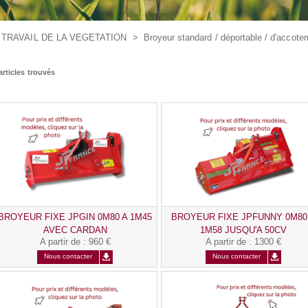
>
TRAVAIL DE LA VEGETATION
>
Broyeur standard / déportable / d'accote
articles trouvés
BROYEUR FIXE JPGIN 0M80 A 1M45
BROYEUR FIXE JPFUNNY 0M80
AVEC CARDAN
1M58 JUSQU'A 50CV
A partir de
:
960 €
A partir de
:
1300 €
Nous contacter
Nous contacter