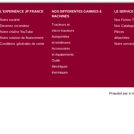
L'EXPERIENCE JP FRANCE
NOS DIFFERENTES GAMMES &
LE SERVICE
MACHINES
Notre société
Nos Fiches T
Tracteurs et
Devenez revendeur
Nos Catalog
micro-tracteurs
Notre chaîne YouTube
Pièces
Autoportées
Notre solution de financement
détachées
et tondeuses
Conditions générales de vente
Notre servic
Accessoires
et équipements
Outils
électriques
thermiques
Propulsé par e-