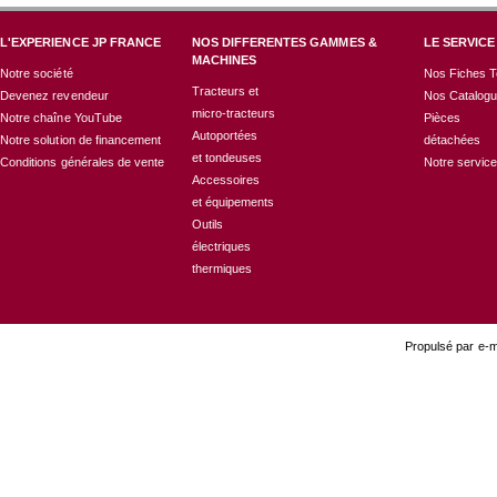
L'EXPERIENCE JP FRANCE
NOS DIFFERENTES GAMMES &
LE SERVICE
MACHINES
Notre société
Nos Fiches T
Tracteurs et
Devenez revendeur
Nos Catalog
micro-tracteurs
Notre chaîne YouTube
Pièces
Autoportées
Notre solution de financement
détachées
et tondeuses
Conditions générales de vente
Notre servic
Accessoires
et équipements
Outils
électriques
thermiques
Propulsé par e-