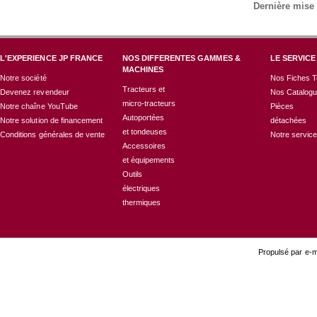
Dernière mise 
L'EXPERIENCE JP FRANCE
NOS DIFFERENTES GAMMES &
LE SERVICE
MACHINES
Notre société
Nos Fiches T
Tracteurs et
Devenez revendeur
Nos Catalog
micro-tracteurs
Notre chaîne YouTube
Pièces
Autoportées
Notre solution de financement
détachées
et tondeuses
Conditions générales de vente
Notre servic
Accessoires
et équipements
Outils
électriques
thermiques
Propulsé par e-