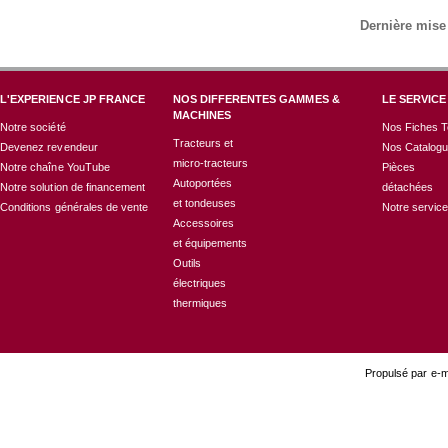
Dernière mise
L'EXPERIENCE JP FRANCE
NOS DIFFERENTES GAMMES &
LE SERVICE
MACHINES
Notre société
Nos Fiches T
Tracteurs et
Devenez revendeur
Nos Catalog
micro-tracteurs
Notre chaîne YouTube
Pièces
Autoportées
Notre solution de financement
détachées
et tondeuses
Conditions générales de vente
Notre servic
Accessoires
et équipements
Outils
électriques
thermiques
Propulsé par e-