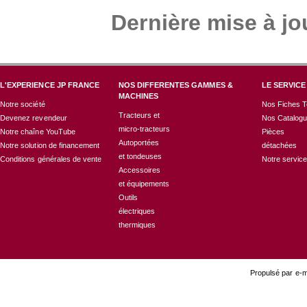
Dernière mise à jo
L'EXPERIENCE JP FRANCE
NOS DIFFERENTES GAMMES &
LE SERVICE
MACHINES
Notre société
Nos Fiches T
Tracteurs et
Devenez revendeur
Nos Catalog
micro-tracteurs
Notre chaîne YouTube
Pièces
Autoportées
Notre solution de financement
détachées
et tondeuses
Conditions générales de vente
Notre servic
Accessoires
et équipements
Outils
électriques
thermiques
Propulsé par e-